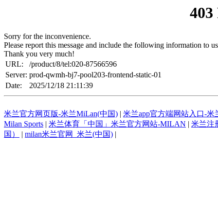
403
Sorry for the inconvenience.
Please report this message and include the following information to us
Thank you very much!
URL:
/product/8/tel:020-87566596
Server:
prod-qwmh-bj7-pool203-frontend-static-01
Date:
2025/12/18 21:11:39
米兰官方网页版-米兰MiLan(中国)
|
米兰app官方端网站入口-米兰on
Milan Sports
|
米兰体育「中国」米兰官方网站-MILAN
|
米兰注册
国）
|
milan米兰官网_米兰(中国)
|