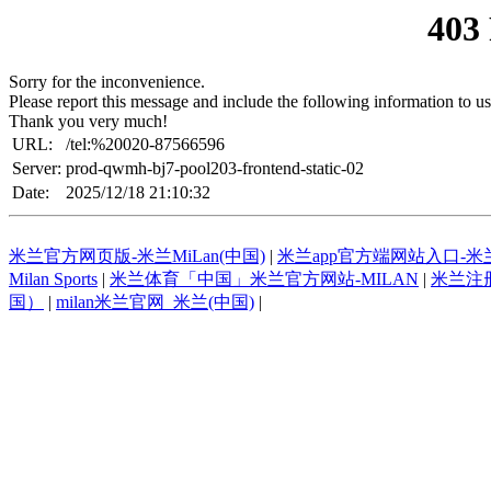
403
Sorry for the inconvenience.
Please report this message and include the following information to us
Thank you very much!
URL:
/tel:%20020-87566596
Server:
prod-qwmh-bj7-pool203-frontend-static-02
Date:
2025/12/18 21:10:32
米兰官方网页版-米兰MiLan(中国)
|
米兰app官方端网站入口-米兰on
Milan Sports
|
米兰体育「中国」米兰官方网站-MILAN
|
米兰注册
国）
|
milan米兰官网_米兰(中国)
|